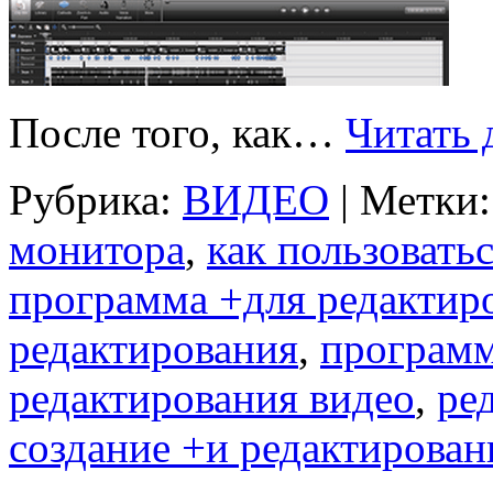
После того, как…
Читать 
Рубрика:
ВИДЕО
|
Метки:
монитора
,
как пользоватьс
программа +для редактир
редактирования
,
программ
редактирования видео
,
ре
создание +и редактирован