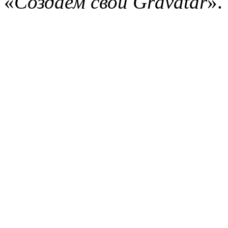
«
Создаем свой Gravatar
»
.