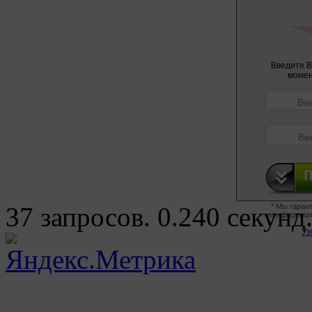
Введите В
момен
37 запросов. 0.240 секунд
* Мы гаран
конфиденци
Уз