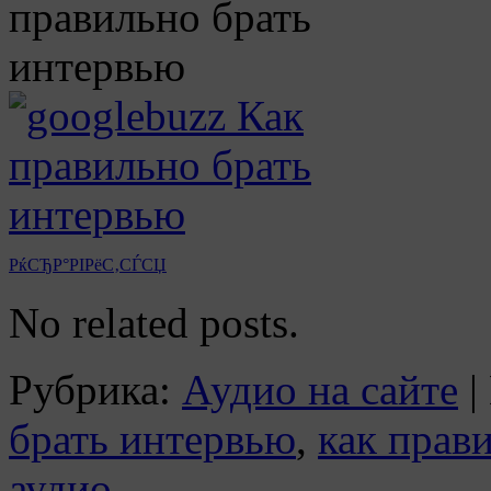
РќСЂР°РІРёС‚СЃСЏ
No related posts.
Рубрика:
Аудио на сайте
|
брать интервью
,
как прав
аудио