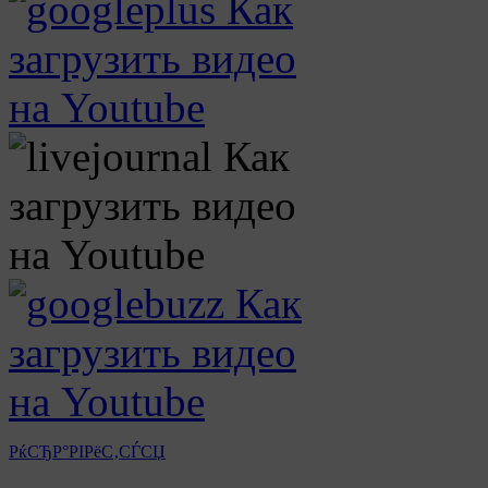
РќСЂР°РІРёС‚СЃСЏ