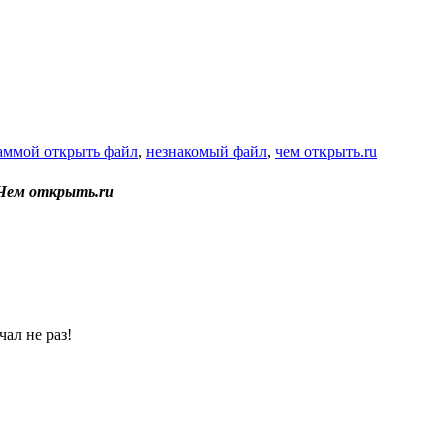
аммой открыть файл
,
незнакомый файл
,
чем открыть.ru
Чем открыть.ru
ал не раз!