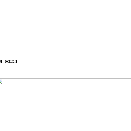
л
, решен.