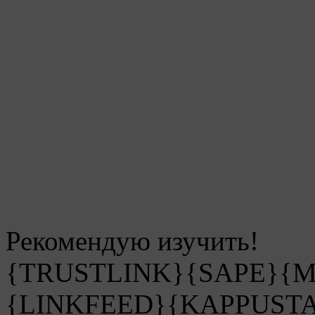
Рекомендую изучить!
{TRUSTLINK}{SAPE}{
{LINKFEED}{KAPPUST