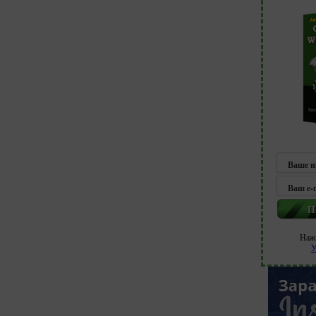
Нажм
У