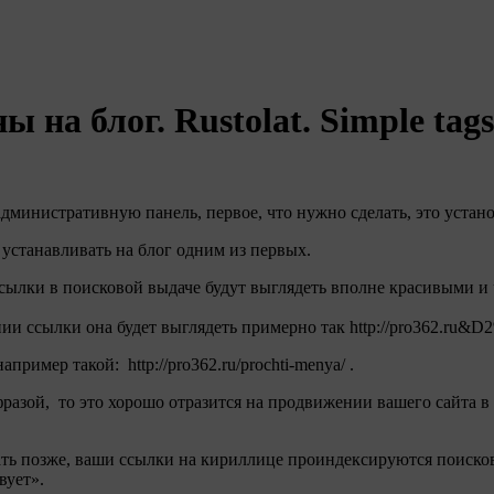
на блог. Rustolat. Simple tags
 административную панель, первое, что нужно сделать, это уста
устанавливать на блог одним из первых.
ссылки в поисковой выдаче будут выглядеть вполне красивыми и
ании ссылки она будет выглядеть примерно так http://pro362.
ример такой: http://pro362.ru/prochti-menya/ .
 фразой, то это хорошо отразится на продвижении вашего сайта 
елать позже, ваши ссылки на кириллице проиндексируются поиск
вует».