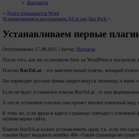
Контакты
«
Долго открывается Word
Устанавливаем и настраиваем All in one Seo Pack
»
Устанавливаем первые плагины 
Опубликовано
17.08.2011
|
Автор:
Надежда
После того, как вы установили блог на WordPress и настроили
Плагин
Rus
T
o
L
at
– это замечательный плагин, который нужно 
Он переводит русские буквы (кириллицу) в латиницу, и ваши 
Если не будет установлен плагин RusToLat , то при формиров
А после установки плагина она примет вполне понятный вид, нап
К тому же, если фраза в адресе страницы совпадет с ключевой
оптимизацию сайта.
Плагин RusToLat нужно устанавливать сразу, т.к. если это сд
ссылки будут выдавать ошибку 404 «Такой страницы не сущест