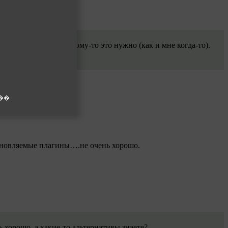
маю, что не зря, и кому-то это нужно (как и мне когда-то).
 обновляемые плагины….не очень хорошо.
ь хорошо, а какие-то альтернативы знаете?