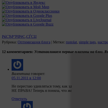
РќСЂР°РІРёС‚СЃСЏ
Рубрика:
Оптимизация блога
|
Метки:
rustolat
,
simple tags
,
настр
12 комментариев:
Устанавливаем первые плагины на блог. Rust
Валентина
говорит:
05.11.2011 в 12:00
Не перестаю удивляться тому, как здесь все рассказано 
НЕ ПРАВА! Теперь я поняла, что женщины объясняют не 
Ответить