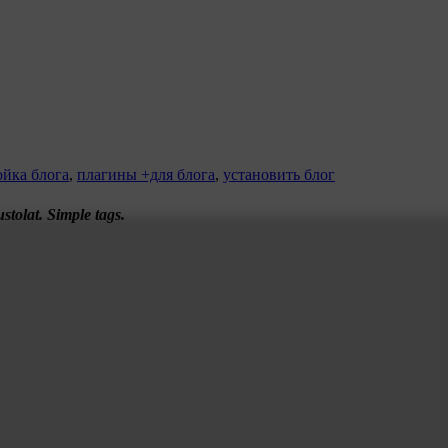
ойка блога
,
плагины +для блога
,
установить блог
olat. Simple tags.
и показано доступно и просто. Я раньше женщинам в таких делах 
хуже, а даже лучше. Женщина женщину лучше поймет. Спасибо, 