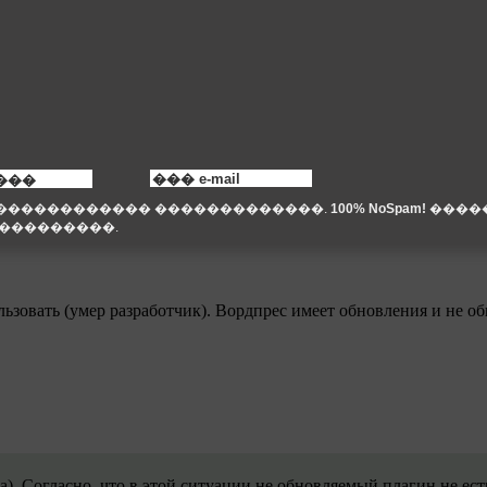
яснять подробно, иногда даже слишком. Но после таких слов пони
ользовать (умер разработчик). Вордпрес имеет обновления и не
а). Согласно, что в этой ситуации не обновляемый плагин не ест