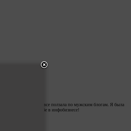
не доверяла и поэтому все ползала по мужским блогам. Я была
Надежда! Успехов тебе в инфобизнесе!