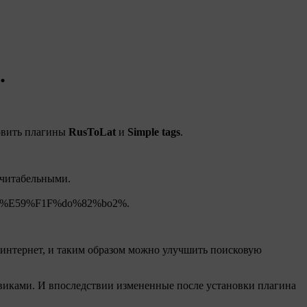
.
новить плагины
Rus
T
o
L
at
и
Simple tags
.
 читабельными.
ru&D2%E59%F1F%do%82%bo2%.
в интернет, и таким образом можно улучшить поисковую
овиками. И впоследствии измененные после установки плагина