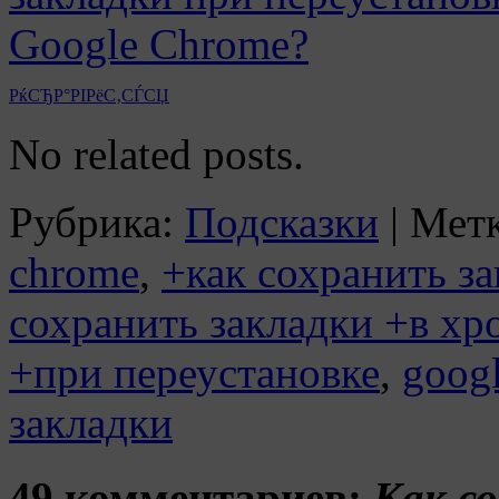
РќСЂР°РІРёС‚СЃСЏ
No related posts.
Рубрика:
Подсказки
|
Метк
chrome
,
+как сохранить за
сохранить закладки +в хр
+при переустановке
,
goog
закладки
49 комментариев:
Как с