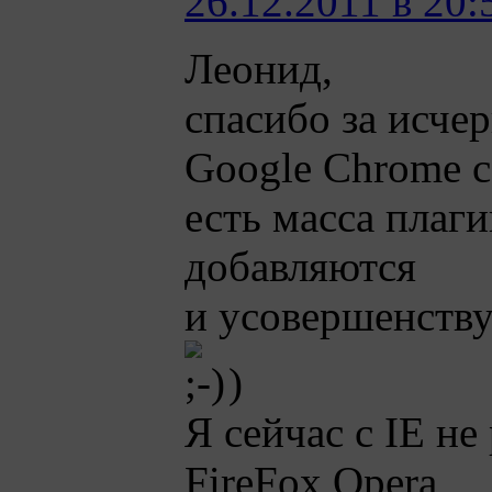
26.12.2011 в 20:
Леонид,
спасибо за исче
Google Chrome с
есть масса плаг
добавляются
и усовершенству
)
Я сейчас с IE не
FireFox,Opera,