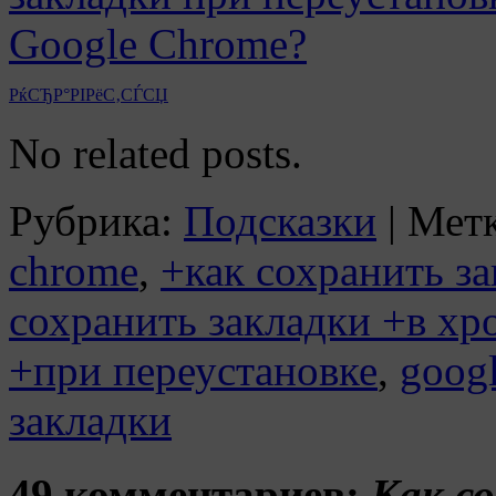
РќСЂР°РІРёС‚СЃСЏ
No related posts.
Рубрика:
Подсказки
|
Метк
chrome
,
+как сохранить за
сохранить закладки +в хр
+при переустановке
,
goog
закладки
49 комментариев:
Как с