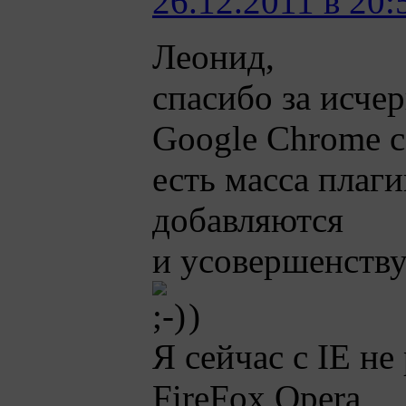
26.12.2011 в 20:
Леонид,
спасибо за исче
Google Chrome с
есть масса плаг
добавляются
и усовершенству
)
Я сейчас с IE не
FireFox,Opera,