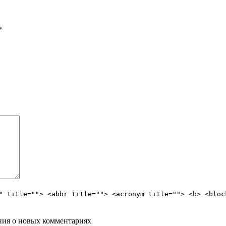
*
" title=""> <abbr title=""> <acronym title=""> <b> <bloc
ения о новых комментариях