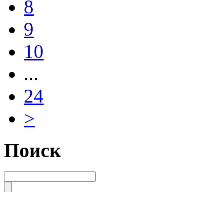
8
9
10
...
24
>
Поиск