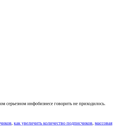
ком серьезном инфобизнесе говорить не приходилось.
счиков
,
как увеличить количество подписчиков
,
массовая