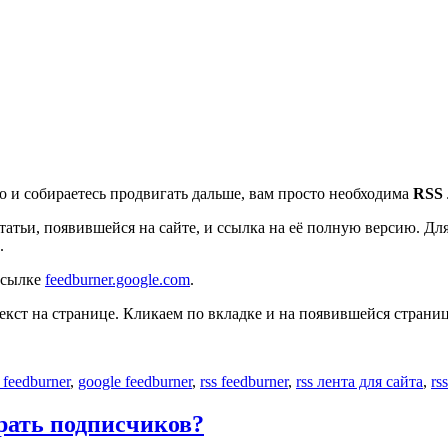
о и собираетесь продвигать дальше, вам просто необходима
RSS 
татьи, появившейся на сайте, и ссылка на её полную версию. Дл
.
 ссылке
feedburner.google.com
.
екст на странице. Кликаем по вкладке и на появившейся страниц
 feedburner
,
google feedburner
,
rss feedburner
,
rss лента для сайта
,
rs
рать подписчиков?