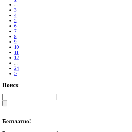
...
3
4
5
6
7
8
9
10
11
12
...
24
>
Поиск
Бесплатно!