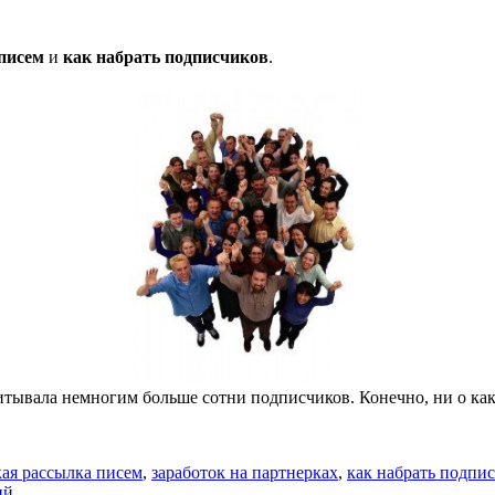
писем
и
как набрать подписчиков
.
читывала немногим больше сотни подписчиков. Конечно, ни о ка
кая рассылка писем
,
заработок на партнерках
,
как набрать подпи
ий