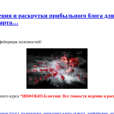
ния и раскрутки прибыльного блога дл
-карта…
 фейерверк полезностей!
йного курса
“ИНФОБИЗ-Блоггинг. Все тонкости ведения и рас
дение блога
,
видеоуроки
,
интеллект карта скачать
,
инфобизнес
,
к