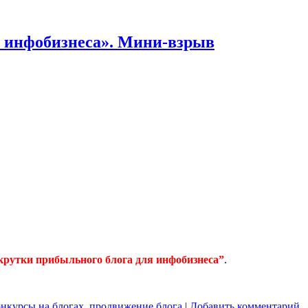
я инфобизнеса». Мини-взрыв
крутки прибыльного блога для инфобизнеса”
.
онкурсы на блогах
,
продвижение блога
|
Добавить комментарий