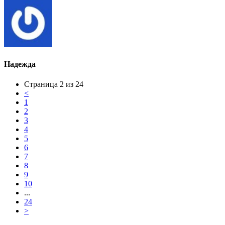
Надежда
Страница 2 из 24
<
1
2
3
4
5
6
7
8
9
10
...
24
>