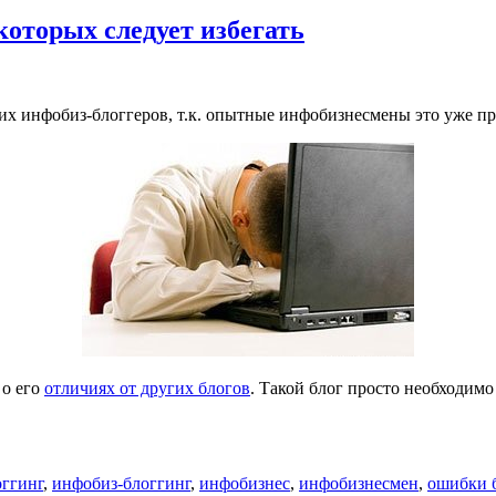
которых следует избегать
х инфобиз-блоггеров, т.к. опытные инфобизнесмены это уже пр
 о его
отличиях от других блогов
. Такой блог просто необходимо
оггинг
,
инфобиз-блоггинг
,
инфобизнес
,
инфобизнесмен
,
ошибки 