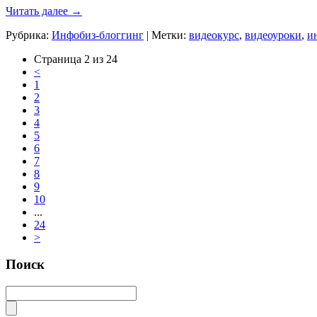
Читать далее
→
Рубрика:
Инфобиз-блоггинг
|
Метки:
видеокурс
,
видеоуроки
,
и
Страница 2 из 24
<
1
2
3
4
5
6
7
8
9
10
...
24
>
Поиск