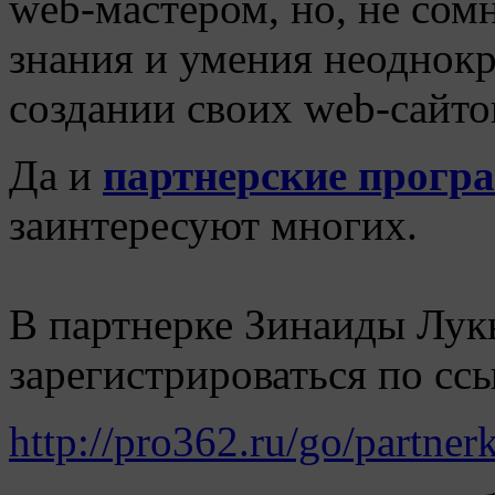
web-мастером, но, не сом
знания и умения неоднок
создании своих web-сайто
Да и
партнерские прогр
заинтересуют многих.
В партнерке Зинаиды Лу
зарегистрироваться по ссы
http://pro362.ru/go/partne