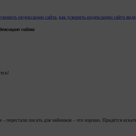
ускорить индексацию сайта
,
как ускорить индексацию сайта янд
ндексацию сайта
есь!
– перестали писать для чайников – это хорошо. Придётся искать