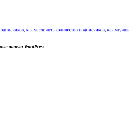
подписчиков
,
как увеличить количество подписчиков
,
как улучш
ные панели WordPress