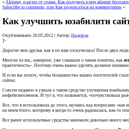
«
Akismet, плагин от спама. Как получить ключ akismet бесплат
Subscribe to comments, или Как подписаться на комментарии
»
Как улучшить юзабилити сайт
Опубликовано
20.05.2012
|
Автор:
Надежда
]>
Дорогие мои друзья, как я по вам соскучилась! После двух неде
Многие из вас, наверное, уже слышали о таком понятии, как
юз
практичность». Поэтому очень важно уделять должное внимание
И если вы хотите, чтобы большинство ваших посетителей ста
сайта
.
Совсем недавно я узнала о таком средстве улучшения
юзабилит
инфобизнесменов. И тут я, что называется, «почувствовала раз
Все, что я использовала до этого, мучаясь над вопросами «
как 
на моем блоге, которому я когда-то очень радовалась, как-то по
Все ранее используемые средства занимали довольно много мес