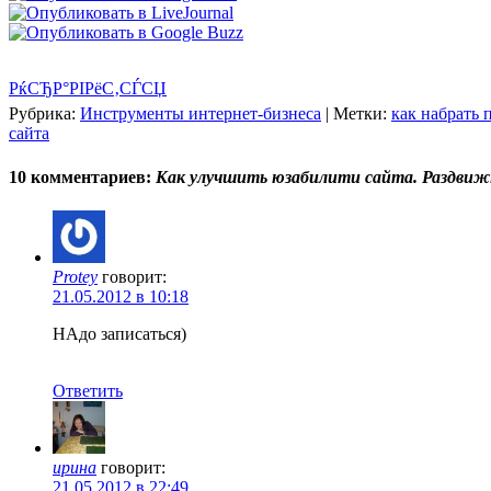
РќСЂР°РІРёС‚СЃСЏ
Рубрика:
Инструменты интернет-бизнеса
|
Метки:
как набрать 
сайта
10 комментариев:
Как улучшить юзабилити сайта. Раздвиж
Protey
говорит:
21.05.2012 в 10:18
НАдо записаться)
Ответить
ирина
говорит:
21.05.2012 в 22:49