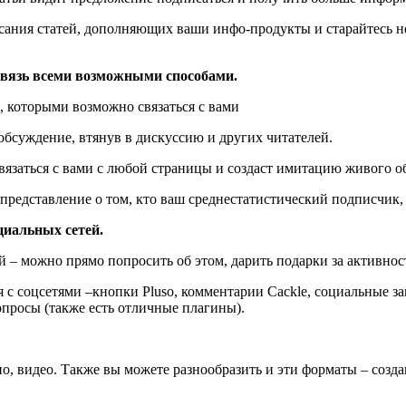
исания статей, дополняющих ваши инфо-продукты и старайтесь не
связь всеми возможными способами.
, которыми возможно связаться с вами
обсуждение, втянув в дискуссию и других читателей.
язаться с вами с любой страницы и создаст имитацию живого общ
 представление о том, кто ваш среднестатистический подписчик,
циальных сетей.
 – можно прямо попросить об этом, дарить подарки за активнос
 с соцсетями –кнопки Pluso, комментарии Cackle, социальные з
опросы (также есть отличные плагины).
ио, видео. Также вы можете разнообразить и эти форматы – созд