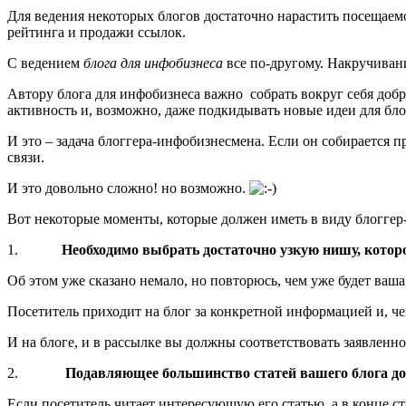
Для ведения некоторых блогов достаточно нарастить посещаем
рейтинга и продажи ссылок.
С ведением
блога для инфобизнеса
все по-другому. Накручивани
Автору блога для инфобизнеса важно собрать вокруг себя добр
активность и, возможно, даже подкидывать новые идеи для бло
И это – задача блоггера-инфобизнесмена. Если он собирается
связи.
И это довольно сложно! но возможно.
Вот некоторые моменты, которые должен иметь в виду блогге
1.
Необходимо выбрать достаточно узкую нишу, которо
Об этом уже сказано немало, но повторюсь, чем уже будет ваш
Посетитель приходит на блог за конкретной информацией и, че
И на блоге, и в рассылке вы должны соответствовать заявлен
2.
Подавляющее большинство статей вашего блога д
Если посетитель читает интересующую его статью, а в конце ст