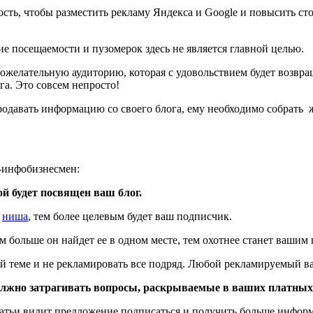
ость, чтобы разместить рекламу Яндекса и Google и повысить 
е посещаемости и пузомерок здесь не является главной целью.
ожелательную аудиторию, которая с удовольствием будет возвращ
га. Это совсем непросто!
 продавать информацию со своего блога, ему необходимо собрат
р-инфобизнесмен:
й будет посвящен ваш блог.
а
ниша
, тем более целевым будет ваш подписчик.
м больше он найдет ее в одном месте, тем охотнее станет вашим
ной теме и не рекламировать все подряд. Любой рекламируемый 
олжно затрагивать вопросы, раскрываемые в ваших платны
атьи видит предложение подписаться и получить больше информац