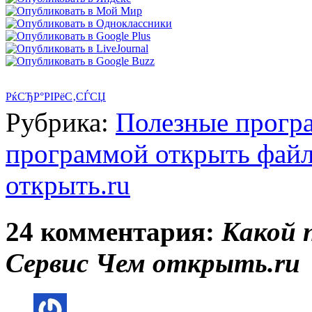
РќСЂР°РІРёС‚СЃСЏ
Рубрика:
Полезные прогр
программой открыть фай
открыть.ru
24 комментария:
Какой 
Сервис Чем открыть.ru