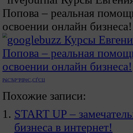
РќСЂР°РІРёС‚СЃСЏ
Похожие записи:
START UP – замечатель
бизнеса в интернет!