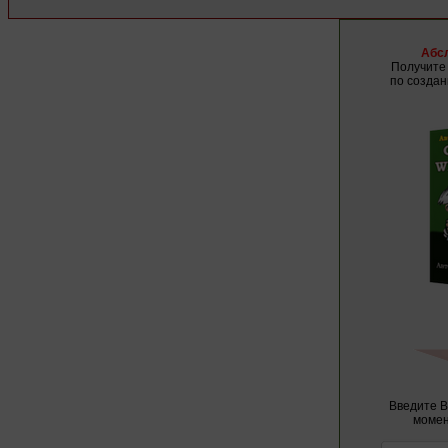
Абс
Получите 
по созда
Введите В
момен