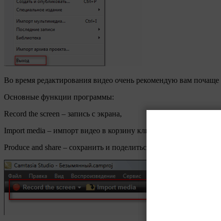
Во время редактирования видео очень рекомендую вам почаще с
Основные функции программы:
Record the screen – запись с экрана,
Import media – импорт видео в корзину клипов,
Produce and share – сохранить и поделиться. Используется для 