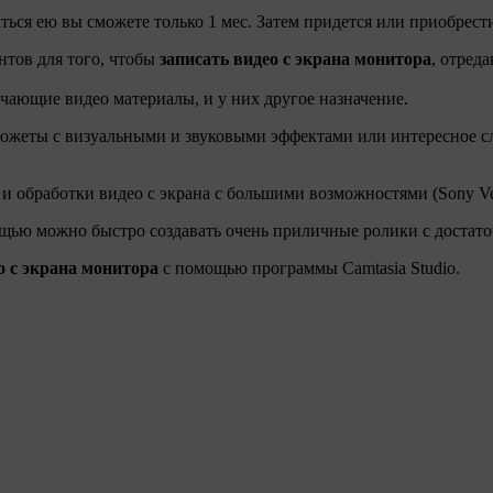
аться ею вы сможете только 1 мес. Затем придется или приобрести
нтов для того, чтобы
записать видео с экрана монитора
, отред
учающие видео материалы, и у них другое назначение.
осюжеты с визуальными и звуковыми эффектами или интересное сл
и обработки видео с экрана с большими возможностями (Sony Veg
 помощью можно быстро создавать очень приличные ролики с дост
о с экрана монитора
с помощью программы Camtasia Studio.