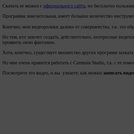
Скачать ее можно с
официального сайта
, но бесплатно пользов
Программа замечательная, имеет большое количество инструме
Конечно, мои видеоролики далеки от совершенства, т.к. это об
Но тем, кто захочет создать, действительно, интересные виде
проявить свою фантазию.
Хотя, конечно, существует множество других программ захвата 
Но мне очень нравится работать с Camtasia Studio, т.к. с ее
Посмотрите это видео, и вы узнаете, как можно
записать виде