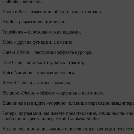
Callouts – выноски,
Zoom n Pan – изменение области захвата экрана,
Audio – редактирование звука,
Transitions – переходы между кадрами,
More – другие функции, а именно:
Cursor Effects – настройки эффекта курсора,
Title Clips – вставка титульных страниц,
Voice Narration – наложение голоса,
Record Camera – запись с камеры,
Picture-in-Picture – эффект «картинка в картинке».
Еще ниже вы видите «горячие» клавиши переходов назад-впере
Теперь, друзья мои, вы имеете представление,
как записать вид
свободно владеете программой Camtasia Studio.
А если еще и остались какие-то неосвоенные функции, то все о