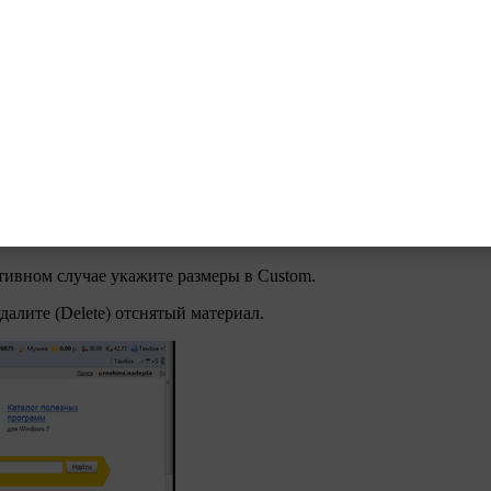
си.
s (см. видео).
тивном случае укажите размеры в Custom.
далите (Delete) отснятый материал.