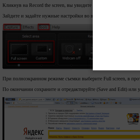
Кликнув на Record the screen, вы увидите панель до начала запи
Зайдите и задайте нужные настройки во вкладках Capture и Tool
При полноэкранном режиме съемки выберите Full screen, в про
По окончании сохраните и отредактируйте (Save and Edit) или у