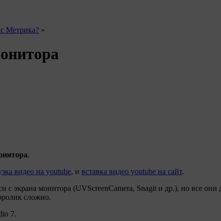
кс Метрика?
»
монитора
монитора
.
узка видео на youtube
, и
вставка видео youtube на сайт
.
 с экрана монитора (UVScreenCamera, Snagit и др.), но все они
оролик сложно.
io 7.