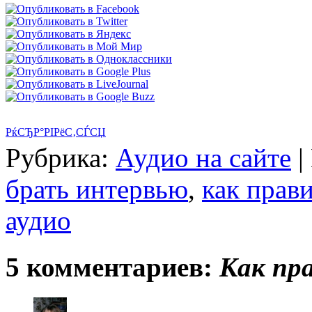
РќСЂР°РІРёС‚СЃСЏ
Рубрика:
Аудио на сайте
|
брать интервью
,
как прав
аудио
5 комментариев:
Как пр