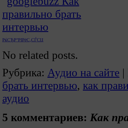
РќСЂР°РІРёС‚СЃСЏ
No related posts.
Рубрика:
Аудио на сайте
|
брать интервью
,
как прав
аудио
5 комментариев:
Как пр