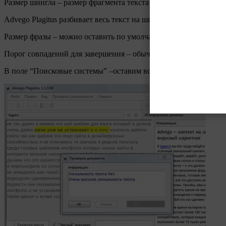
Размер шингла – размер фрагмента текста без знаков препинания
Advego Plagitus разбивает весь текст на шинглы и последовате
Размер фразы – можно оставить по умолчанию 5.
Порог совпадений для завершения – обычно равен 0, чтобы пои
В поле “Поисковые системы” –оставим все по умолчанию.