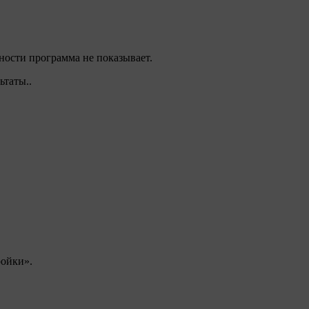
ности программа не показывает.
ьтаты..
ройки».