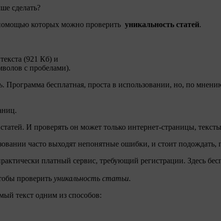
чше сделать?
с помощью которых можно проверить
уникальность статей
.
екста (921 Кб) и
мволов с пробелами).
ь
. Программа бесплатная, проста в использовании, но, по мнению
аниц.
 статей. И проверять он может только интернет-страницы, текст
льзовании часто выходят непонятные ошибки, и стоит подождать, 
практически платный сервис, требующий регистрации. Здесь бесп
чтобы проверить
уникальность статьи
.
мый текст одним из способов: