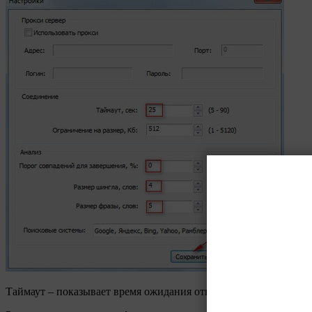
Таймаут – показывает время ожидания ответа от сервера. Знач